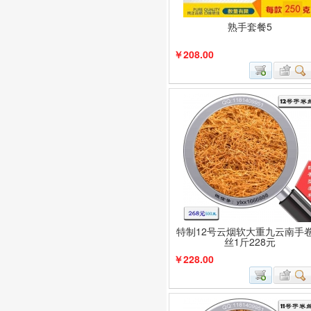
熟手套餐5
￥208.00
特制12号云烟软大重九云南手
丝1斤228元
￥228.00