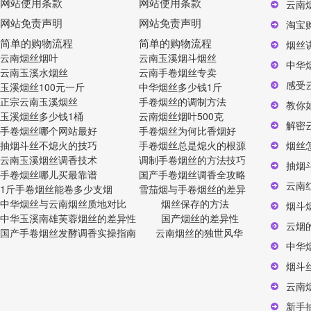
网站使用条款
网站使用条款
云南
网站免责声明
网站免责声明
淘宝
简单的购物流程
简单的购物流程
烟丝
云南烟丝烟叶
云南玉溪烟斗烟丝
中华
云南玉溪水烟丝
云南手卷烟丝专卖
感受
玉溪烟丝100元一斤
中华烟丝多少钱1斤
正宗云南玉溪烟丝
手卷烟丝的调制方法
教你
玉溪烟丝多少钱1桶
云南烟丝烟叶500克
解密
手卷烟丝哪个网站最好
手卷烟丝为何比香烟好
抽烟斗丝不熄火的技巧
手卷烟丝总是熄火的根源
烟丝
云南玉溪烟丝调香技术
调制手卷烟丝的方法技巧
抽烟
手卷烟丝哪儿买最靠谱
国产手卷烟丝调香全攻略
云南
1斤手卷烟丝能卷多少支烟
雪茄烟与手卷烟丝的差异
中华烟丝与云南烟丝质地对比
烟丝保存的方法
烟斗
中华玉溪南雄芙蓉烟丝的差异性
国产烟丝的差异性
云烟
国产手卷烟丝发酵调香实操指南
云南烟丝的独世风华
中华
烟斗
云南
新手