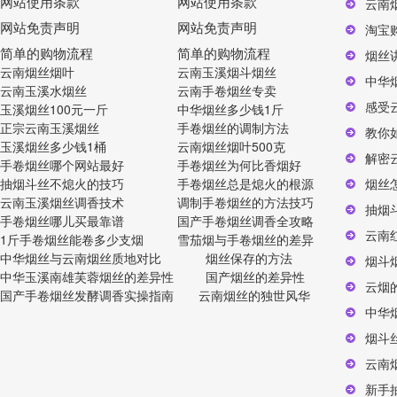
网站使用条款
网站使用条款
云南
网站免责声明
网站免责声明
淘宝
简单的购物流程
简单的购物流程
烟丝
云南烟丝烟叶
云南玉溪烟斗烟丝
中华
云南玉溪水烟丝
云南手卷烟丝专卖
感受
玉溪烟丝100元一斤
中华烟丝多少钱1斤
正宗云南玉溪烟丝
手卷烟丝的调制方法
教你
玉溪烟丝多少钱1桶
云南烟丝烟叶500克
解密
手卷烟丝哪个网站最好
手卷烟丝为何比香烟好
抽烟斗丝不熄火的技巧
手卷烟丝总是熄火的根源
烟丝
云南玉溪烟丝调香技术
调制手卷烟丝的方法技巧
抽烟
手卷烟丝哪儿买最靠谱
国产手卷烟丝调香全攻略
云南
1斤手卷烟丝能卷多少支烟
雪茄烟与手卷烟丝的差异
中华烟丝与云南烟丝质地对比
烟丝保存的方法
烟斗
中华玉溪南雄芙蓉烟丝的差异性
国产烟丝的差异性
云烟
国产手卷烟丝发酵调香实操指南
云南烟丝的独世风华
中华
烟斗
云南
新手