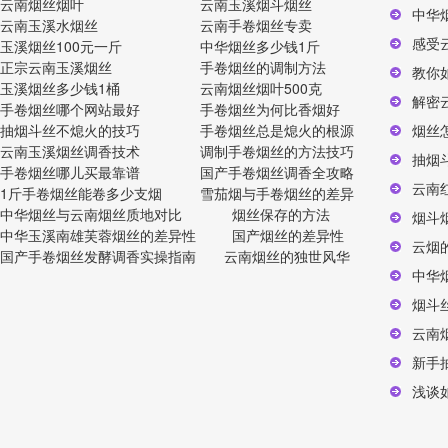
云南烟丝烟叶
云南玉溪烟斗烟丝
中华
云南玉溪水烟丝
云南手卷烟丝专卖
感受
玉溪烟丝100元一斤
中华烟丝多少钱1斤
正宗云南玉溪烟丝
手卷烟丝的调制方法
教你
玉溪烟丝多少钱1桶
云南烟丝烟叶500克
解密
手卷烟丝哪个网站最好
手卷烟丝为何比香烟好
抽烟斗丝不熄火的技巧
手卷烟丝总是熄火的根源
烟丝
云南玉溪烟丝调香技术
调制手卷烟丝的方法技巧
抽烟
手卷烟丝哪儿买最靠谱
国产手卷烟丝调香全攻略
云南
1斤手卷烟丝能卷多少支烟
雪茄烟与手卷烟丝的差异
中华烟丝与云南烟丝质地对比
烟丝保存的方法
烟斗
中华玉溪南雄芙蓉烟丝的差异性
国产烟丝的差异性
云烟
国产手卷烟丝发酵调香实操指南
云南烟丝的独世风华
中华
烟斗
云南
新手
浅谈