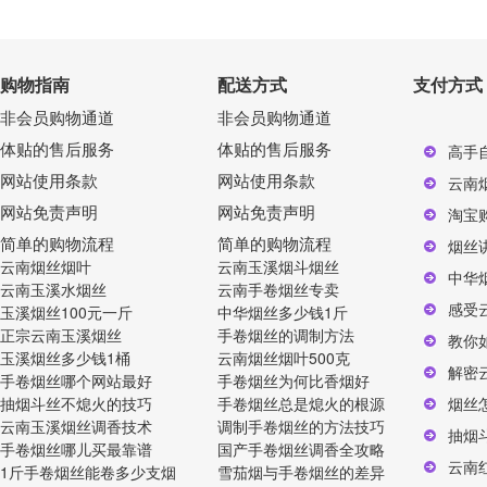
购物指南
配送方式
支付方式
非会员购物通道
非会员购物通道
体贴的售后服务
体贴的售后服务
高手
网站使用条款
网站使用条款
云南
网站免责声明
网站免责声明
淘宝
简单的购物流程
简单的购物流程
烟丝
云南烟丝烟叶
云南玉溪烟斗烟丝
中华
云南玉溪水烟丝
云南手卷烟丝专卖
感受
玉溪烟丝100元一斤
中华烟丝多少钱1斤
正宗云南玉溪烟丝
手卷烟丝的调制方法
教你
玉溪烟丝多少钱1桶
云南烟丝烟叶500克
解密
手卷烟丝哪个网站最好
手卷烟丝为何比香烟好
抽烟斗丝不熄火的技巧
手卷烟丝总是熄火的根源
烟丝
云南玉溪烟丝调香技术
调制手卷烟丝的方法技巧
抽烟
手卷烟丝哪儿买最靠谱
国产手卷烟丝调香全攻略
云南
1斤手卷烟丝能卷多少支烟
雪茄烟与手卷烟丝的差异