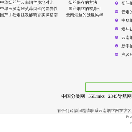
中华烟丝与云南烟丝质地对比
烟丝保存的方法
烟斗
中华玉溪南雄芙蓉烟丝的差异性
国产烟丝的差异性
云烟
国产手卷烟丝发酵调香实操指南
云南烟丝的独世风华
中华
烟斗
云南
新手
浅谈
中国分类网
55Links
2345导航网
有任何购物问题请联系云南烟丝网在线客服 | 电
Pow
I