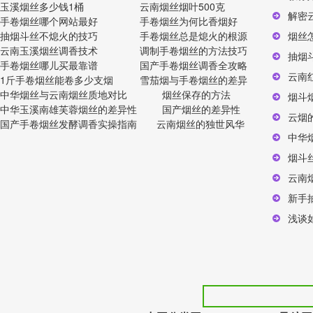
玉溪烟丝多少钱1桶
云南烟丝烟叶500克
解密
手卷烟丝哪个网站最好
手卷烟丝为何比香烟好
抽烟斗丝不熄火的技巧
手卷烟丝总是熄火的根源
烟丝
云南玉溪烟丝调香技术
调制手卷烟丝的方法技巧
抽烟
手卷烟丝哪儿买最靠谱
国产手卷烟丝调香全攻略
云南
1斤手卷烟丝能卷多少支烟
雪茄烟与手卷烟丝的差异
中华烟丝与云南烟丝质地对比
烟丝保存的方法
烟斗
中华玉溪南雄芙蓉烟丝的差异性
国产烟丝的差异性
云烟
国产手卷烟丝发酵调香实操指南
云南烟丝的独世风华
中华
烟斗
云南
新手
浅谈