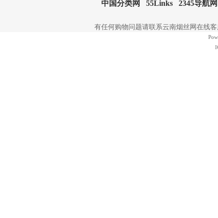
中国分类网
55Links
2345导航网
有任何购物问题请联系云南烟丝网在线客服 | 电
Pow
I