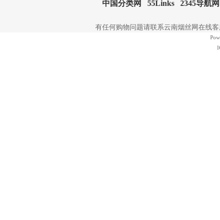
中国分类网
55Links
2345导航网
有任何购物问题请联系云南烟丝网在线客服 | 电
Pow
I