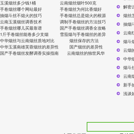
玉溪烟丝多少钱1桶
云南烟丝烟叶500克
解密
手卷烟丝哪个网站最好
手卷烟丝为何比香烟好
抽烟斗丝不熄火的技巧
手卷烟丝总是熄火的根源
烟丝
云南玉溪烟丝调香技术
调制手卷烟丝的方法技巧
抽烟
手卷烟丝哪儿买最靠谱
国产手卷烟丝调香全攻略
云南
1斤手卷烟丝能卷多少支烟
雪茄烟与手卷烟丝的差异
中华烟丝与云南烟丝质地对比
烟丝保存的方法
烟斗
中华玉溪南雄芙蓉烟丝的差异性
国产烟丝的差异性
云烟
国产手卷烟丝发酵调香实操指南
云南烟丝的独世风华
中华
烟斗
云南
新手
浅谈