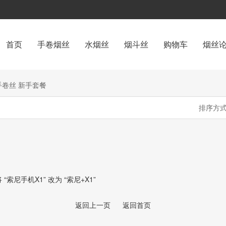
首页
手卷烟丝
水烟丝
烟斗丝
购物车
烟丝
卷丝 新手套餐
排序方式
尼手机X1” 改为 “索尼+X1”
返回上一页
返回首页