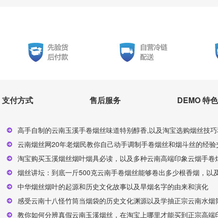
支付方式
售后服务
DEMO 特色
高手自制的云南玉溪手卷烟丝味道特别醇香,以及淘宝选购烟丝技巧
云南烟丝网20年老烟民教你自己动手调制手卷烟丝和烟斗丝的经验交
淘宝购买玉溪烟丝烟叶烟具必读，以及多种云南高端印象云烟手卷烟
烟丝讲坛：到底一斤500克云南手卷烟丝能够卷出多少根香烟，以及
中华烟丝烟叶的起源和历史文化故事以及旱烟名字的由来和演化
感受云南十八怪竹筒当烟袋的历史文化渊源以及学抽正宗云南水烟
教你如何分辨真假云南玉溪烟丝，在淘宝上哪里才能买到正宗高端印