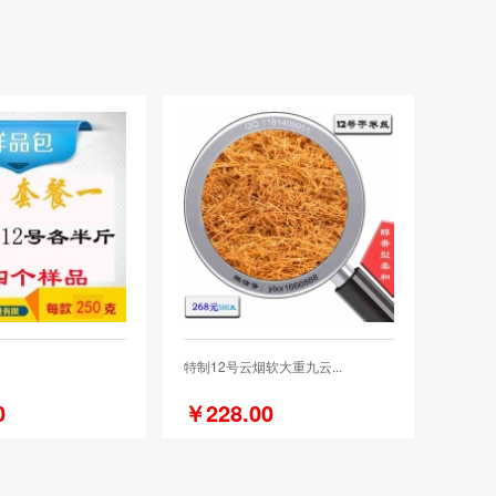
特制12号云烟软大重九云...
0
￥228.00