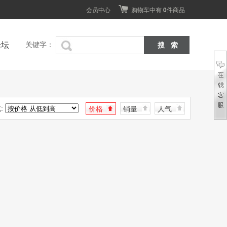
会员中心
购物车中有
0
件商品
论坛
关键字：
:
价格
销量
人气