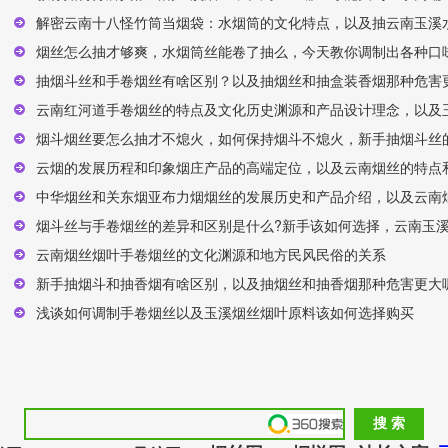
解密云南十八怪竹筒当烟袋：水烟筒的文化特点，以及抽云南玉溪
烟丝怎么抽才够爽，水烟筒丝能卷了抽么，今天教你调制出各种口味
抽烟斗丝和手卷烟丝有啥区别？以及抽烟丝和抽盒装香烟那种危害
云南红河道手卷烟丝的特点及文化历史渊源和产品设计理念，以及
烟斗烟丝要怎么抽才不熄火，如何保持烟斗不熄火，新手抽烟斗丝的
云烟的发展历程和印象烟庄产品的高端定位，以及云南烟丝的特点
中华烟丝和关东烟亚布力烟烟丝的发展历史和产品介绍，以及云南
烟斗丝与手卷烟丝的差异和区别是什么?新手该如何选择，云南玉
云南烟丝烟叶手卷烟丝的文化渊源和地方民风民俗的关系
新手抽烟斗和抽香烟有啥区别，以及抽烟丝和抽香烟那种危害更大
浅谈如何调制手卷烟丝以及玉溪烟丝烟叶原料该如何选择购买