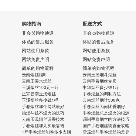
购物指南
配送方式
非会员购物通道
非会员购物通道
体贴的售后服务
体贴的售后服务
网站使用条款
网站使用条款
网站免责声明
网站免责声明
简单的购物流程
简单的购物流程
云南烟丝烟叶
云南玉溪烟斗烟丝
云南玉溪水烟丝
云南手卷烟丝专卖
玉溪烟丝100元一斤
中华烟丝多少钱1斤
正宗云南玉溪烟丝
手卷烟丝的调制方法
玉溪烟丝多少钱1桶
云南烟丝烟叶500克
手卷烟丝哪个网站最好
手卷烟丝为何比香烟好
抽烟斗丝不熄火的技巧
手卷烟丝总是熄火的根源
云南玉溪烟丝调香技术
调制手卷烟丝的方法技巧
手卷烟丝哪儿买最靠谱
国产手卷烟丝调香全攻略
1斤手卷烟丝能卷多少支烟
雪茄烟与手卷烟丝的差异