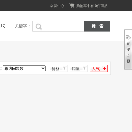
会员中心
购物车中有
0
件商品
论坛
关键字：
:
价格
销量
人气