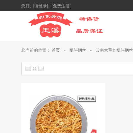
您好,
[请登录]
[免费注册]
您当前的位置：
首页
»
烟斗烟丝
»
云南大重九烟斗烟丝
总共找到
1
个商品