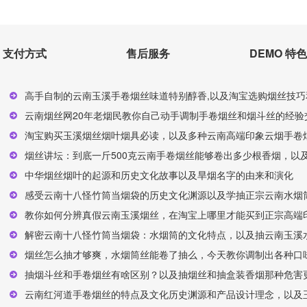
支付方式
售后服务
DEMO 特色
高手自制的云南玉溪手卷烟丝味道特别醇香,以及淘宝选购烟丝技巧
云南烟丝网20年老烟民教你自己动手调制手卷烟丝和烟斗丝的经验交
淘宝购买玉溪烟丝烟叶烟具必读，以及多种云南高端印象云烟手卷烟
烟丝讲坛：到底一斤500克云南手卷烟丝能够卷出多少根香烟，以及
中华烟丝烟叶的起源和历史文化故事以及旱烟名字的由来和演化
感受云南十八怪竹筒当烟袋的历史文化渊源以及学抽正宗云南水烟
教你如何分辨真假云南玉溪烟丝，在淘宝上哪里才能买到正宗高端印
解密云南十八怪竹筒当烟袋：水烟筒的文化特点，以及抽云南玉溪
烟丝怎么抽才够爽，水烟筒丝能卷了抽么，今天教你调制出各种口味
抽烟斗丝和手卷烟丝有啥区别？以及抽烟丝和抽盒装香烟那种危害
云南红河道手卷烟丝的特点及文化历史渊源和产品设计理念，以及