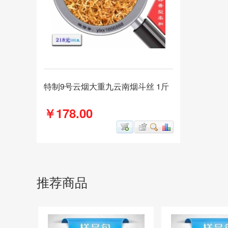
特制9号云烟大重九云南烟斗丝 1斤
￥178.00
推荐商品