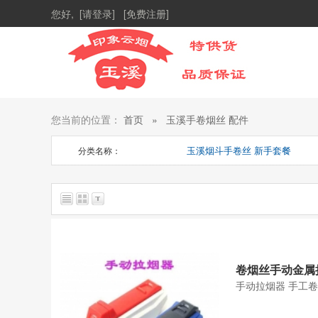
您好,
[请登录]
[免费注册]
您当前的位置：
首页
»
玉溪手卷烟丝 配件
玉溪烟斗手卷丝 新手套餐
分类名称：
总共找到
2
个商品
卷烟丝手动金属
手动拉烟器 手工