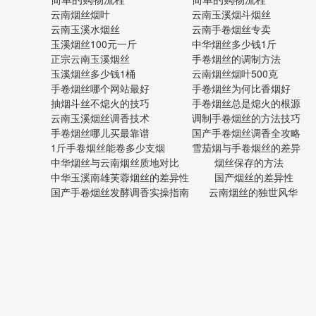
云南烟丝烟叶
云南玉溪烟斗烟丝
云南玉溪水烟丝
云南手卷烟丝专卖
玉溪烟丝100元一斤
中华烟丝多少钱1斤
正宗云南玉溪烟丝
手卷烟丝的调制方法
玉溪烟丝多少钱1桶
云南烟丝烟叶500克
手卷烟丝哪个网站最好
手卷烟丝为何比香烟好
抽烟斗丝不熄火的技巧
手卷烟丝总是熄火的根源
云南玉溪烟丝调香技术
调制手卷烟丝的方法技巧
手卷烟丝哪儿买最靠谱
国产手卷烟丝调香全攻略
1斤手卷烟丝能卷多少支烟
雪茄烟与手卷烟丝的差异
中华烟丝与云南烟丝质地对比
烟丝保存的方法
中华玉溪南雄芙蓉烟丝的差异性
国产烟丝的差异性
国产手卷烟丝发酵调香实操指南
云南烟丝的独世风华