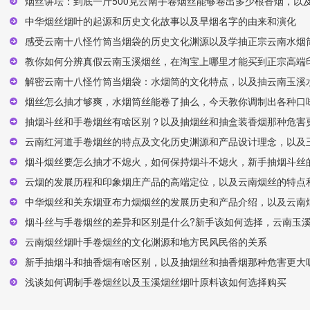
烟丝讲坛：到底一斤500克云南手卷烟丝能够卷出多少根香烟，以及
中华烟丝烟叶的起源和历史文化故事以及旱烟名字的由来和演化
感受云南十八怪竹筒当烟袋的历史文化渊源以及学抽正宗云南水烟
教你如何分辨真假云南玉溪烟丝，在淘宝上哪里才能买到正宗高端印
解密云南十八怪竹筒当烟袋：水烟筒的文化特点，以及抽云南玉溪
烟丝怎么抽才够爽，水烟筒丝能卷了抽么，今天教你调制出各种口味
抽烟斗丝和手卷烟丝有啥区别？以及抽烟丝和抽盒装香烟那种危害
云南红河道手卷烟丝的特点及文化历史渊源和产品设计理念，以及
烟斗烟丝要怎么抽才不熄火，如何保持烟斗不熄火，新手抽烟斗丝的
云烟的发展历程和印象烟庄产品的高端定位，以及云南烟丝的特点
中华烟丝和关东烟亚布力烟烟丝的发展历史和产品介绍，以及云南
烟斗丝与手卷烟丝的差异和区别是什么?新手该如何选择，云南玉
云南烟丝烟叶手卷烟丝的文化渊源和地方民风民俗的关系
新手抽烟斗和抽香烟有啥区别，以及抽烟丝和抽香烟那种危害更大
浅谈如何调制手卷烟丝以及玉溪烟丝烟叶原料该如何选择购买