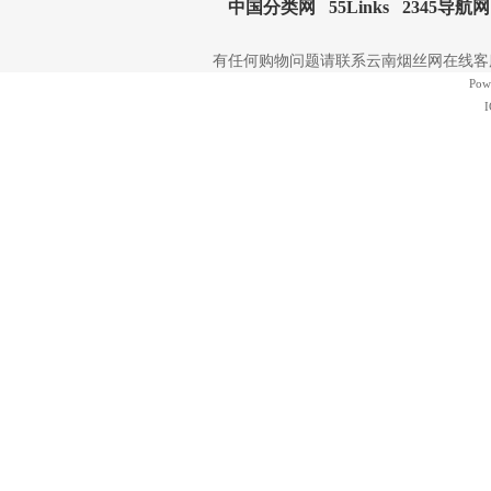
中国分类网
55Links
2345导航网
有任何购物问题请联系云南烟丝网在线客服 | 电
Pow
I