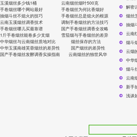
玉溪烟丝多少钱1桶
云南烟丝烟叶500克
解密
手卷烟丝哪个网站最好
手卷烟丝为何比香烟好
抽烟斗丝不熄火的技巧
手卷烟丝总是熄火的根源
烟丝
云南玉溪烟丝调香技术
调制手卷烟丝的方法技巧
抽烟
手卷烟丝哪儿买最靠谱
国产手卷烟丝调香全攻略
云南
1斤手卷烟丝能卷多少支烟
雪茄烟与手卷烟丝的差异
中华烟丝与云南烟丝质地对比
烟丝保存的方法
烟斗
中华玉溪南雄芙蓉烟丝的差异性
国产烟丝的差异性
云烟
国产手卷烟丝发酵调香实操指南
云南烟丝的独世风华
中华
烟斗
云南
新手
浅谈