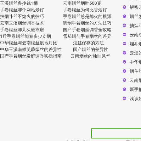
玉溪烟丝多少钱1桶
云南烟丝烟叶500克
解密
手卷烟丝哪个网站最好
手卷烟丝为何比香烟好
抽烟斗丝不熄火的技巧
手卷烟丝总是熄火的根源
烟丝
云南玉溪烟丝调香技术
调制手卷烟丝的方法技巧
抽烟
手卷烟丝哪儿买最靠谱
国产手卷烟丝调香全攻略
云南
1斤手卷烟丝能卷多少支烟
雪茄烟与手卷烟丝的差异
中华烟丝与云南烟丝质地对比
烟丝保存的方法
烟斗
中华玉溪南雄芙蓉烟丝的差异性
国产烟丝的差异性
云烟
国产手卷烟丝发酵调香实操指南
云南烟丝的独世风华
中华
烟斗
云南
新手
浅谈