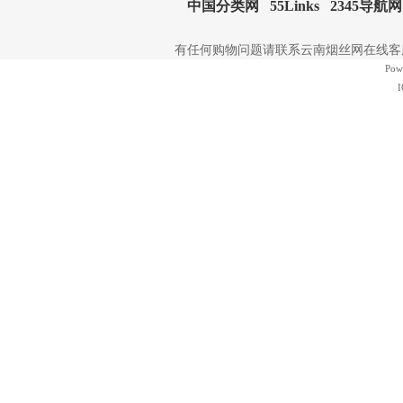
中国分类网
55Links
2345导航网
有任何购物问题请联系云南烟丝网在线客服 | 电
Pow
I