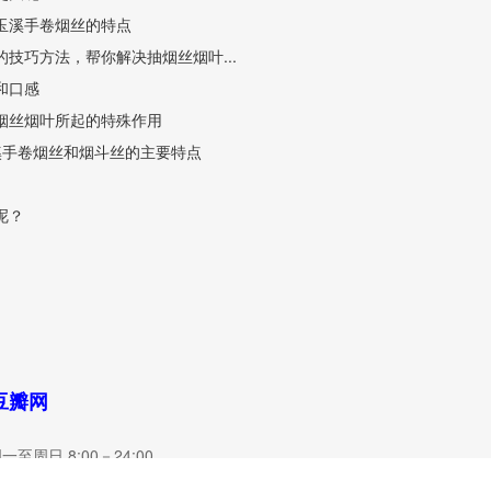
玉溪手卷烟丝的特点
技巧方法，帮你解决抽烟丝烟叶...
和口感
烟丝烟叶所起的特殊作用
溪手卷烟丝和烟斗丝的主要特点
呢？
豆瓣网
周日 8:00－24:00