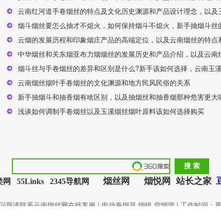
云南红河道手卷烟丝的特点及文化历史渊源和产品设计理念，以及
烟斗烟丝要怎么抽才不熄火，如何保持烟斗不熄火，新手抽烟斗丝的
云烟的发展历程和印象烟庄产品的高端定位，以及云南烟丝的特点
中华烟丝和关东烟亚布力烟烟丝的发展历史和产品介绍，以及云南
烟斗丝与手卷烟丝的差异和区别是什么?新手该如何选择，云南玉
云南烟丝烟叶手卷烟丝的文化渊源和地方民风民俗的关系
新手抽烟斗和抽香烟有啥区别，以及抽烟丝和抽香烟那种危害更大
浅谈如何调制手卷烟丝以及玉溪烟丝烟叶原料该如何选择购买
烟丝网
烟悦网
站长之家
类网
55Links
2345导航网
请联系云南烟丝网在线客服 | 电动卷烟器 烟纸 空烟管 | 工作时间：周一至
Powered by
Shop
Ex
v4.9.0