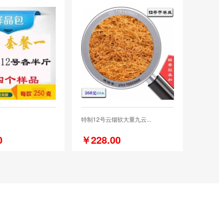
特制12号云烟软大重九云...
0
￥228.00