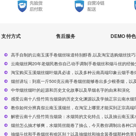
支付方式
售后服务
DEMO 特色
高手自制的云南玉溪手卷烟丝味道特别醇香,以及淘宝选购烟丝技巧
云南烟丝网20年老烟民教你自己动手调制手卷烟丝和烟斗丝的经验交
淘宝购买玉溪烟丝烟叶烟具必读，以及多种云南高端印象云烟手卷烟
烟丝讲坛：到底一斤500克云南手卷烟丝能够卷出多少根香烟，以及
中华烟丝烟叶的起源和历史文化故事以及旱烟名字的由来和演化
感受云南十八怪竹筒当烟袋的历史文化渊源以及学抽正宗云南水烟
教你如何分辨真假云南玉溪烟丝，在淘宝上哪里才能买到正宗高端印
解密云南十八怪竹筒当烟袋：水烟筒的文化特点，以及抽云南玉溪
烟丝怎么抽才够爽，水烟筒丝能卷了抽么，今天教你调制出各种口味
抽烟斗丝和手卷烟丝有啥区别？以及抽烟丝和抽盒装香烟那种危害