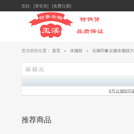
您好,
[请登录]
[免费注册]
您当前的位置：
首页
»
水烟丝
»
云南印象云烟水烟丝六
总共找到
1
个商品
6号云烟软印
推荐商品