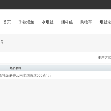
首页
手卷烟丝
水烟丝
烟斗丝
购物车
烟丝
号
排序方式
商品名称
象特级浓香云南水烟筒丝500克1斤