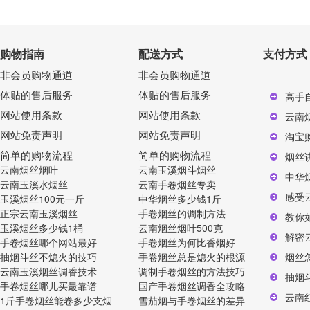
购物指南
配送方式
支付方式
非会员购物通道
非会员购物通道
体贴的售后服务
体贴的售后服务
高手
网站使用条款
网站使用条款
云南
网站免责声明
网站免责声明
淘宝
简单的购物流程
简单的购物流程
烟丝
云南烟丝烟叶
云南玉溪烟斗烟丝
中华
云南玉溪水烟丝
云南手卷烟丝专卖
感受
玉溪烟丝100元一斤
中华烟丝多少钱1斤
正宗云南玉溪烟丝
手卷烟丝的调制方法
教你
玉溪烟丝多少钱1桶
云南烟丝烟叶500克
解密
手卷烟丝哪个网站最好
手卷烟丝为何比香烟好
抽烟斗丝不熄火的技巧
手卷烟丝总是熄火的根源
烟丝
云南玉溪烟丝调香技术
调制手卷烟丝的方法技巧
抽烟
手卷烟丝哪儿买最靠谱
国产手卷烟丝调香全攻略
云南
1斤手卷烟丝能卷多少支烟
雪茄烟与手卷烟丝的差异