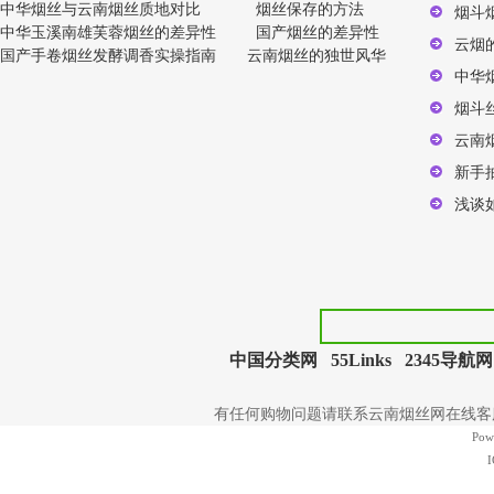
中华烟丝与云南烟丝质地对比
烟丝保存的方法
烟斗
中华玉溪南雄芙蓉烟丝的差异性
国产烟丝的差异性
云烟
国产手卷烟丝发酵调香实操指南
云南烟丝的独世风华
中华
烟斗
云南
新手
浅谈
中国分类网
55Links
2345导航网
有任何购物问题请联系云南烟丝网在线客服 | 电
Pow
I