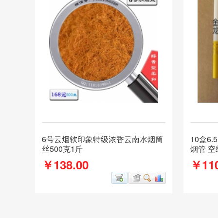
6号云烟软印象特级浓香云南水烟筒
10盒6.5
丝500克1斤
烟管 空
￥138.00
￥110