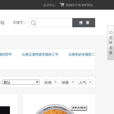
会员中心
购物车中有
0
件商品
论坛
关键字：
烟丝四号
云南玉溪特级水烟丝三号
云南朱砂水烟丝二
:
价格
销量
人气