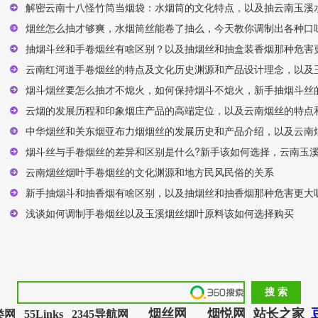
解密云南十八怪竹筒当烟袋：水烟筒的文化特点，以及抽云南玉溪
烟丝怎么抽才够爽，水烟筒丝能卷了抽么，今天教你调制出各种口味
抽烟斗丝和手卷烟丝有啥区别？以及抽烟丝和抽盒装香烟那种危害
云南红河道手卷烟丝的特点及文化历史渊源和产品设计理念，以及
烟斗烟丝要怎么抽才不熄火，如何保持烟斗不熄火，新手抽烟斗丝的
云烟的发展历程和印象烟庄产品的高端定位，以及云南烟丝的特点
中华烟丝和关东烟亚布力烟烟丝的发展历史和产品介绍，以及云南
烟斗丝与手卷烟丝的差异和区别是什么?新手该如何选择，云南玉
云南烟丝烟叶手卷烟丝的文化渊源和地方民风民俗的关系
新手抽烟斗和抽香烟有啥区别，以及抽烟丝和抽香烟那种危害更大
浅谈如何调制手卷烟丝以及玉溪烟丝烟叶原料该如何选择购买
烟丝网
烟悦网
站长之家
类网
55Links
2345导航网