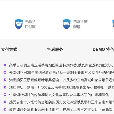
支付方式
售后服务
DEMO 特色
高手自制的云南玉溪手卷烟丝味道特别醇香,以及淘宝选购烟丝技巧
云南烟丝网20年老烟民教你自己动手调制手卷烟丝和烟斗丝的经验交
淘宝购买玉溪烟丝烟叶烟具必读，以及多种云南高端印象云烟手卷烟
烟丝讲坛：到底一斤500克云南手卷烟丝能够卷出多少根香烟，以及
中华烟丝烟叶的起源和历史文化故事以及旱烟名字的由来和演化
感受云南十八怪竹筒当烟袋的历史文化渊源以及学抽正宗云南水烟
教你如何分辨真假云南玉溪烟丝，在淘宝上哪里才能买到正宗高端印