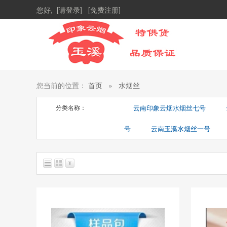
您好,
[请登录]
[免费注册]
您当前的位置：
首页
»
水烟丝
分类名称：
云南印象云烟水烟丝七号
号
云南玉溪水烟丝一号
总共找到
8
个商品