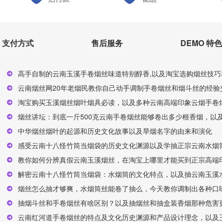
支付方式
售后服务
DEMO 特色
高手自制的云南玉溪手卷烟丝味道特别醇香,以及淘宝选购烟丝技巧
云南烟丝网20年老烟民教你自己动手调制手卷烟丝和烟斗丝的经验交
淘宝购买玉溪烟丝烟叶烟具必读，以及多种云南高端印象云烟手卷烟
烟丝讲坛：到底一斤500克云南手卷烟丝能够卷出多少根香烟，以及
中华烟丝烟叶的起源和历史文化故事以及旱烟名字的由来和演化
感受云南十八怪竹筒当烟袋的历史文化渊源以及学抽正宗云南水烟
教你如何分辨真假云南玉溪烟丝，在淘宝上哪里才能买到正宗高端印
解密云南十八怪竹筒当烟袋：水烟筒的文化特点，以及抽云南玉溪
烟丝怎么抽才够爽，水烟筒丝能卷了抽么，今天教你调制出各种口味
抽烟斗丝和手卷烟丝有啥区别？以及抽烟丝和抽盒装香烟那种危害
云南红河道手卷烟丝的特点及文化历史渊源和产品设计理念，以及