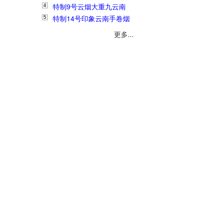
3
特制9号云烟大重九云南
烟丝1斤138元
4
特制14号印象云南手卷烟
手卷烟丝1斤178元
5
丝1斤280元
更多...