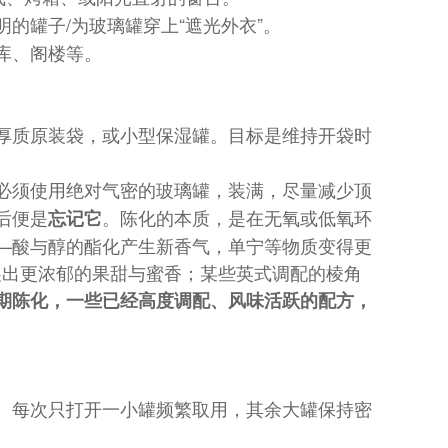
的罐子/为玻璃罐穿上“遮光外衣”。
库、阁楼等。
厚质原装袋，或小型保湿罐。目标是维持开袋时
必须使用绝对气密的玻璃罐，装满，尽量减少顶
后便是
。陈化的本质，是在无氧或低氧环
忘记它
—酸与醇的酯化产生新香气，单宁等物质变得更
发展出更浓郁的果甜与蜜香；某些英式调配的棱角
期陈化，一些已经高度调配、风味活跃的配方，
。每次只打开一小罐频繁取用，其余大罐保持密