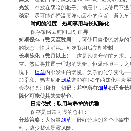
：存放在阴暗的柜子、抽屉中，或使用不透明
光线
：尽可能选择温度波动最小的位置，避免车
稳定
时间的维度：短期享用与长期陈化
保存策略因时间目标而异。
：可使用自带密封条的
短期保存（数天至数周）
的状态，快速消耗。每次取用后立即密封。
：这是风味升华的艺术。
长期陈化（数月以上）
空。然后将其置于理想的黑暗、恒温环境中，之
境下，
烟草
内部发生的缓慢、复杂的化学变化—
加柔和。弗吉尼亚
烟草
常能在1-3年的陈化中
会变得圆润和谐。
切记：并非所有
烟草
都适合长
陈化可能使其失去特色。
日常仪式：取用与养护的优雅
保存是日常习惯的总和：
：大份量
烟草
，最好分装到多个小罐中
分装策略
封，减少整体暴露风险。