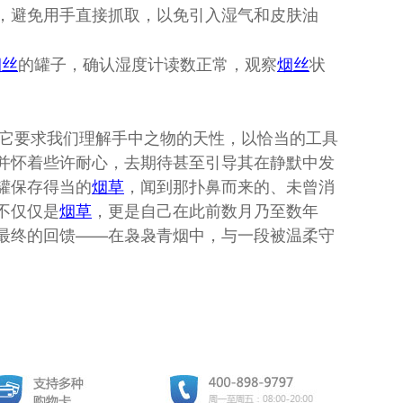
，避免用手直接抓取，以免引入湿气和皮肤油
烟丝
的罐子，确认湿度计读数正常，观察
烟丝
状
它要求我们理解手中之物的天性，以恰当的工具
并怀着些许耐心，去期待甚至引导其在静默中发
罐保存得当的
烟草
，闻到那扑鼻而来的、未曾消
不仅仅是
烟草
，更是自己在此前数月乃至数年
最终的回馈——在袅袅青烟中，与一段被温柔守