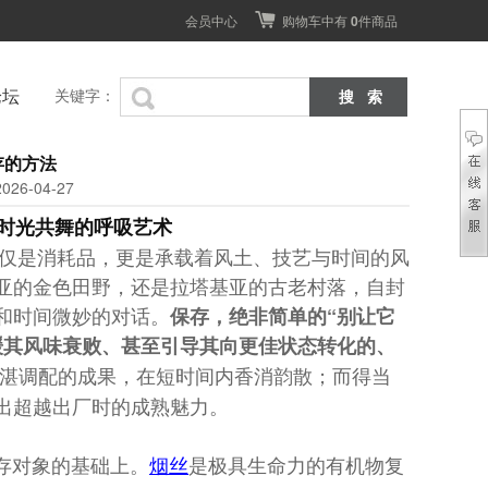
会员中心
购物车中有
0
件商品
论坛
关键字：
存的方法
26-04-27
时光共舞的呼吸艺术
仅是消耗品，更是承载着风土、技艺与时间的风
亚的金色田野，还是拉塔基亚的古老村落，自封
和时间微妙的对话。
保存，绝非简单的“别让它
缓其风味衰败、甚至引导其向更佳状态转化的、
精湛调配的成果，在短时间内香消韵散；而得当
出超越出厂时的成熟魅力。
存对象的基础上。
烟丝
是极具生命力的有机物复