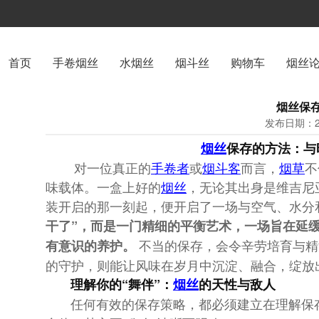
首页
手卷烟丝
水烟丝
烟斗丝
购物车
烟丝
烟丝保
发布日期：20
烟丝
保存的方法：与
对一位真正的
手卷者
或
烟斗客
而言，
烟草
不
味载体。一盒上好的
烟丝
，无论其出身是维吉尼
装开启的那一刻起，便开启了一场与空气、水分
干了”，而是一门精细的平衡艺术，一场旨在延
​ 不当的保存，会令辛劳培育与
有意识的养护。
的守护，则能让风味在岁月中沉淀、融合，绽放
理解你的“舞伴”：
烟丝
的天性与敌人
任何有效的保存策略，都必须建立在理解保