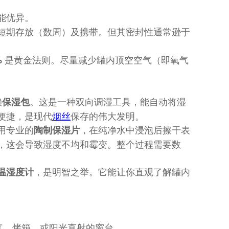
。
能优异。
短期存放（数周）及携带。但其密封性通常逊于
​ 是黄金法则。尽量减少罐内顶空空气（即氧气
%
赖
。这是一种双向调湿工具，能自动将湿
保湿包
、便捷，是现代
烟丝
保存的伟大发明。
用专业的
，在纯净水中浸泡后擦干表
陶制保湿片
，这会导致湿度不均和霉变。整个过程需要数
，是明智之举。它能让你直观了解罐内
温湿度计
气、烤箱、或阳光直射的窗台。