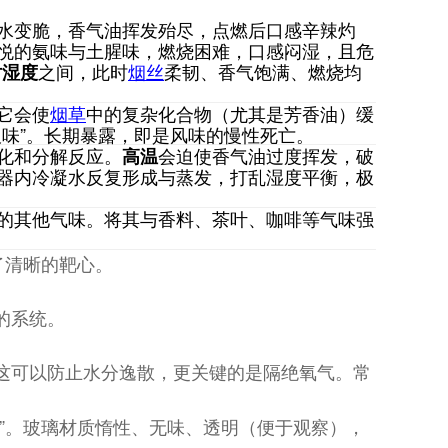
水变脆，香气油挥发殆尽，点燃后口感辛辣灼
悦的氨味与土腥味，燃烧困难，口感闷湿，且危
之间，此时
烟丝
柔韧、香气饱满、燃烧均
对湿度
它会使
烟草
中的复杂化合物（尤其是芳香油）缓
板味”。长期暴露，即是风味的慢性死亡。
化和分解反应。
会迫使香气油过度挥发，破
高温
器内冷凝水反复形成与蒸发，打乱湿度平衡，极
的其他气味。将其与香料、茶叶、咖啡等气味强
了清晰的靶心。
的系统。
这可以防止水分逸散，更关键的是隔绝氧气。常
杯”。玻璃材质惰性、无味、透明（便于观察），