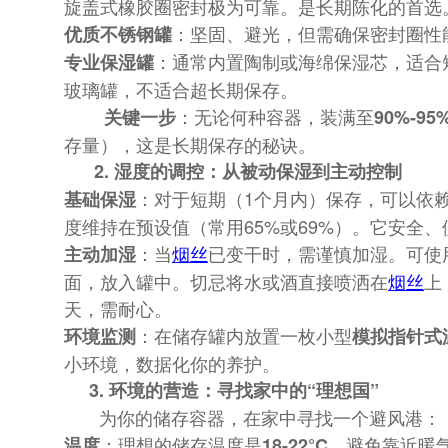
旋盖式橡胶圈密封极为可靠。是长期陈化的首选
：坚固、避光，但需确保密封圈性
优质不锈钢罐
：通常内置陶制或海绵保湿芯，适合
专业保湿罐
玻璃罐，不适合超长期保存。
：无论何种容器，装满至
关键一步
90%-95
存量），这是长期保存的秘诀。
2. 湿度的调控：从被动保湿到主动控制
：对于短期（1个月内）保存，可以依
基础保湿
度维持在预设值（常用65%或69%）。它安全
：当
烟丝
已变干时，需谨慎加湿。可使
主动加湿
面，放入罐中。切忌将水或酒直接喷洒在
烟丝
上
天，需耐心。
：在储存罐内放置一枚小型
环境监测
模拟指针式
小环境，数据化你的养护。
3. 环境的营造：寻找家中的“理想国”
为你的储存容器，在家中寻找一个避风港：
：理想的储存温度是
。避免靠近暖
温度
18-22°C