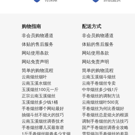
购物指南
配送方式
非会员购物通道
非会员购物通道
体贴的售后服务
体贴的售后服务
网站使用条款
网站使用条款
网站免责声明
网站免责声明
简单的购物流程
简单的购物流程
云南烟丝烟叶
云南玉溪烟斗烟丝
云南玉溪水烟丝
云南手卷烟丝专卖
玉溪烟丝100元一斤
中华烟丝多少钱1斤
正宗云南玉溪烟丝
手卷烟丝的调制方法
玉溪烟丝多少钱1桶
云南烟丝烟叶500克
手卷烟丝哪个网站最好
手卷烟丝为何比香烟好
抽烟斗丝不熄火的技巧
手卷烟丝总是熄火的根源
云南玉溪烟丝调香技术
调制手卷烟丝的方法技巧
手卷烟丝哪儿买最靠谱
国产手卷烟丝调香全攻略
1斤手卷烟丝能卷多少支烟
雪茄烟与手卷烟丝的差异