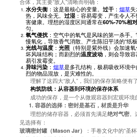
合体，其主要“敌人”清晰而明确：
：这是最核心的变量。
：
烟草
失
水分失衡
过干
热，风味全无。
：容易霉变，产生令人不
过湿
害健康。理想的湿度区间通常在
60%-70%相
匀。
：空气中的氧气是风味的第一杀手。
氧气侵扰
慢氧化，导致香气消散、产生陈旧平淡的“纸
：
（特别是紫外线）会加速氧
光线与温度
光照
坏风味结构；而剧烈的
，则会导致容
温度波动
易引发霉变。
：
烟草
是多孔结构，极易吸收环境中
异味污染
烈的物品混放，是灾难性的。
理解了这四大“敌人”，我们的保存策略便有
构筑防线：从容器到环境的保存体系
成功的保存，是一个从微观容器到宏观环境
1. 容器的选择：密封是基石，材质是升华
理想的储存容器，必须首先满足
。
绝对气密
见选择有：
：手卷文化中的“圣
玻璃密封罐（Mason Jar）