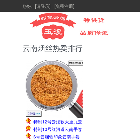
您好,
[请登录]
[免费注册]
云南烟丝热卖排行
特制12号云烟软大重九云
1
特制10号红河道云南手卷
南手卷烟丝1斤228元
2
6号云烟软印象云南手卷
烟丝1斤208元