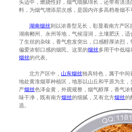
头适中，燃烧性好，烟气细腻绵长，还带有淡淡
料，为烟气增添层次感，是国内许多高档卷烟不
湖南
烟丝
则以浓香型见长，彰显着南方产区
湖南郴州、永州等地，气候湿润，土壤肥沃，适
了生丝的杂味，香气愈发突出，口感醇厚浓烈，
偏爱浓郁口感的烟民。这里的
烟丝
多用于中低端
烟丝
的代表。
北方产区中，
山东
烟丝
独具特色，属于中间
地处黄淮烟草种植区，地形以山丘和平原为主，
产
烟丝
色泽金黄，外观规整，烟气醇厚，香气浓
味干净，既有南方
烟丝
的细腻，又有北方
烟丝
的
选。