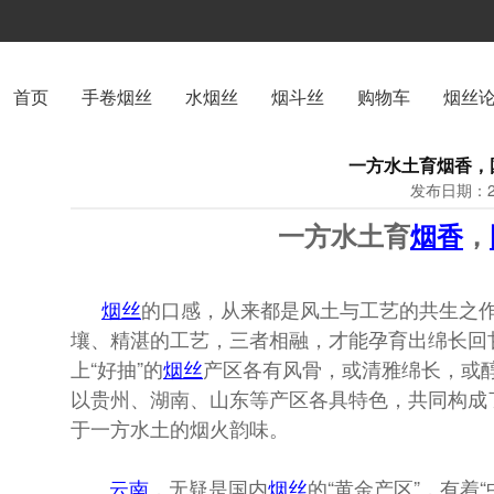
首页
手卷烟丝
水烟丝
烟斗丝
购物车
烟丝
一方水土育烟香，
发布日期：20
一方水土育
烟香
，
烟丝
的口感，从来都是风土与工艺的共生之
壤、精湛的工艺，三者相融，才能孕育出绵长回
上“好抽”的
烟丝
产区各有风骨，或清雅绵长，或
以贵州、湖南、山东等产区各具特色，共同构成
于一方水土的烟火韵味。
云南
，无疑是国内
烟丝
的“黄金产区”，有着