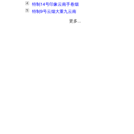
3
特制14号印象云南手卷烟
烟丝1斤208元
4
特制9号云烟大重九云南
丝1斤280元
5
手卷烟丝1斤178元
更多...