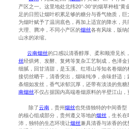
产区之一。这里地处北纬20°-30°的烟草种植
足的日照让烟叶积累足够的糖分与香气物质，巨
为烟叶赋予了温润底色，再加上适宜的降水，共
大理、腾冲，不同小产区的
烟丝
各有风味，版纳
山水的浓缩。
云南
烟丝
的口感以清香醇厚、柔和顺滑见长
丝
经烘烤、发酵、复烤等复杂工艺制成，色泽金
细腻，回甘清甜，是玉溪、红塔山等知名卷烟的
接切丝晒干，清香突出，烟味纯净，余味舒适；
条细如发丝，香气浓郁沉厚，还带有淡淡的焦糖
南
烟丝
不仅占据国内高端卷烟原料的半壁江山，更
除了
云南
，贵州
烟丝
也凭借独特的中间香型
的核心组成部分，贵州遵义等地的
烟丝
，生长在
沛，独特的生态环境让
烟丝
兼具清香与浓香的优