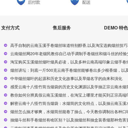
支付方式
售后服务
DEMO 特色
高手自制的云南玉溪手卷烟丝味道特别醇香,以及淘宝选购烟丝技巧
云南烟丝网20年老烟民教你自己动手调制手卷烟丝和烟斗丝的经验交
淘宝购买玉溪烟丝烟叶烟具必读，以及多种云南高端印象云烟手卷烟
烟丝讲坛：到底一斤500克云南手卷烟丝能够卷出多少根香烟，以及
中华烟丝烟叶的起源和历史文化故事以及旱烟名字的由来和演化
感受云南十八怪竹筒当烟袋的历史文化渊源以及学抽正宗云南水烟
教你如何分辨真假云南玉溪烟丝，在淘宝上哪里才能买到正宗高端印
解密云南十八怪竹筒当烟袋：水烟筒的文化特点，以及抽云南玉溪
烟丝怎么抽才够爽，水烟筒丝能卷了抽么，今天教你调制出各种口味
抽烟斗丝和手卷烟丝有啥区别？以及抽烟丝和抽盒装香烟那种危害