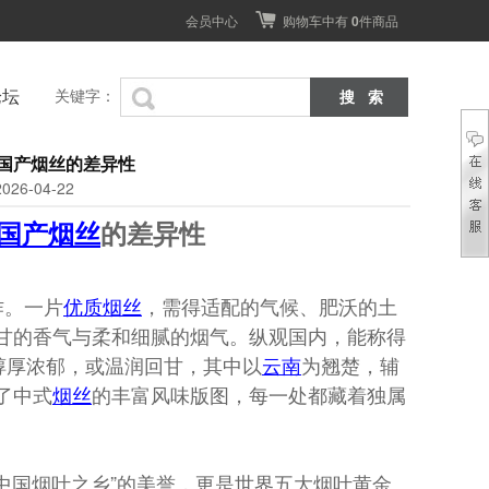
会员中心
购物车中有
0
件商品
论坛
关键字：
国产烟丝的差异性
26-04-22
国产
烟丝
的差异性
作。一片
优质
烟丝
，需得适配的气候、肥沃的土
甘的香气与柔和细腻的烟气。纵观国内，能称得
醇厚浓郁，或温润回甘，其中以
云南
为翘楚，辅
了中式
烟丝
的丰富风味版图，每一处都藏着独属
“中国烟叶之乡”的美誉，更是世界五大烟叶黄金