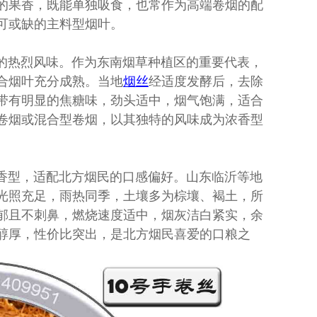
的果香，既能单独吸食，也常作为高端卷烟的配
可或缺的主料型烟叶。
的热烈风味。作为东南烟草种植区的重要代表，
合烟叶充分成熟。当地
烟丝
经适度发酵后，去除
带有明显的焦糖味，劲头适中，烟气饱满，适合
卷烟或混合型卷烟，以其独特的风味成为浓香型
香型，适配北方烟民的口感偏好。山东临沂等地
光照充足，雨热同季，土壤多为棕壤、褐土，所
郁且不刺鼻，燃烧速度适中，烟灰洁白紧实，余
醇厚，性价比突出，是北方烟民喜爱的口粮之