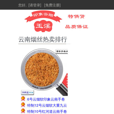
您好,
[请登录]
[免费注册]
云南烟丝热卖排行
6号云烟软印象云南手卷
1
特制12号云烟软大重九云
烟丝1斤138元
2
特制10号红河道云南手卷
南手卷烟丝1斤228元