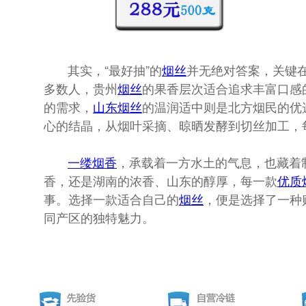
其实，“最好抽”的
烟丝
并无绝对答案，关键
多数人，贵州
烟丝
的果香层次适合追求丰富口感
的需求，
山东
烟丝
的温润适中则是北方烟民的优
心的结晶，从烟叶采摘、晾晒发酵到切丝加工，
一缕
烟香
，承载着一方水土的气息，也藏着
香，还是湖南的浓香、山东的醇厚，每一款
优质
事。选择一款适合自己的
烟丝
，便是选择了一种
同产区的独特魅力。