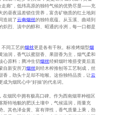
“黄金走廊”，低纬高原的独特气候的优势尽显——充
大的昼夜温差锁住营养，富含矿物质的红土地则
同造就了
云南
烟丝
的独特底蕴。从玉溪、曲靖到
的炽烈、滇中的醇和、昭通的冷冽，每一口都是
，不同工艺的
烟丝
更是各有千秋。标准烤烟型
烟
黄油润，香气以蜜甜香、果甜香为主，烟气柔和
核心原料；腾冲生切
烟丝
经鲜烟叶堆捂变黄后直
蒙自新安所刀
烟丝
则经木榨推刨等工艺制成，丝
甜香，劲头十足却不呛喉。这份独特品质，让
云
成为烟民心中“好抽”的代名词。
，在烟民中拥有极高口碑。作为西南烟草种植区
喀斯特地貌的肥沃土壤中，气候温润，雨量充
势。其色泽金黄、富有弹性，香气质量上乘，劲