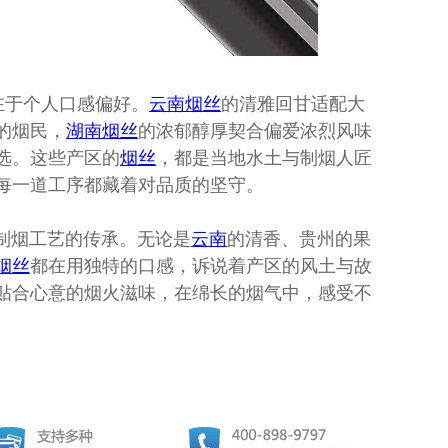
在于个人口感偏好。
云南
烟丝
的清雅回甘适配大
的烟民，
湖南
烟丝
的浓郁醇厚契合偏爱浓烈风味
选。这些产区的
烟丝
，都是当地水土与制烟人匠
每一道工序都藏着对品质的坚守。
制烟工艺的传承。无论是
云南
的清香、贵州的果
烟丝
都在用独特的口感，诉说着产区的风土与故
贴合心意的烟火滋味，在绵长的烟气中，感受不