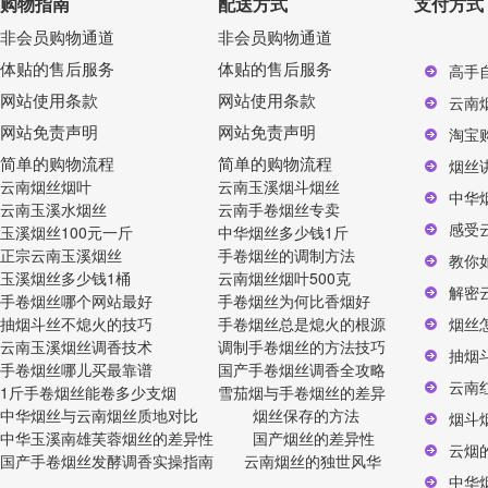
购物指南
配送方式
支付方式
非会员购物通道
非会员购物通道
体贴的售后服务
体贴的售后服务
高手
网站使用条款
网站使用条款
云南
网站免责声明
网站免责声明
淘宝
简单的购物流程
简单的购物流程
烟丝
云南烟丝烟叶
云南玉溪烟斗烟丝
中华
云南玉溪水烟丝
云南手卷烟丝专卖
感受
玉溪烟丝100元一斤
中华烟丝多少钱1斤
正宗云南玉溪烟丝
手卷烟丝的调制方法
教你
玉溪烟丝多少钱1桶
云南烟丝烟叶500克
解密
手卷烟丝哪个网站最好
手卷烟丝为何比香烟好
抽烟斗丝不熄火的技巧
手卷烟丝总是熄火的根源
烟丝
云南玉溪烟丝调香技术
调制手卷烟丝的方法技巧
抽烟
手卷烟丝哪儿买最靠谱
国产手卷烟丝调香全攻略
云南
1斤手卷烟丝能卷多少支烟
雪茄烟与手卷烟丝的差异
中华烟丝与云南烟丝质地对比
烟丝保存的方法
烟斗
中华玉溪南雄芙蓉烟丝的差异性
国产烟丝的差异性
云烟
国产手卷烟丝发酵调香实操指南
云南烟丝的独世风华
中华