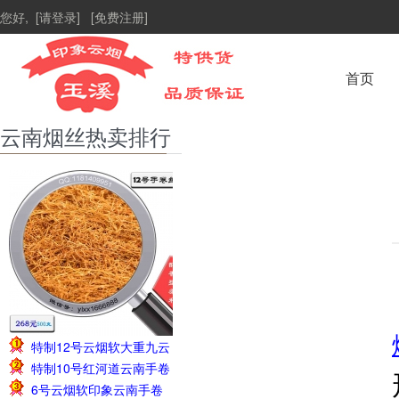
您好,
[请登录]
[免费注册]
首页
云南烟丝热卖排行
特制12号云烟软大重九云
1
特制10号红河道云南手卷
南手卷烟丝1斤228元
2
6号云烟软印象云南手卷
烟丝1斤208元