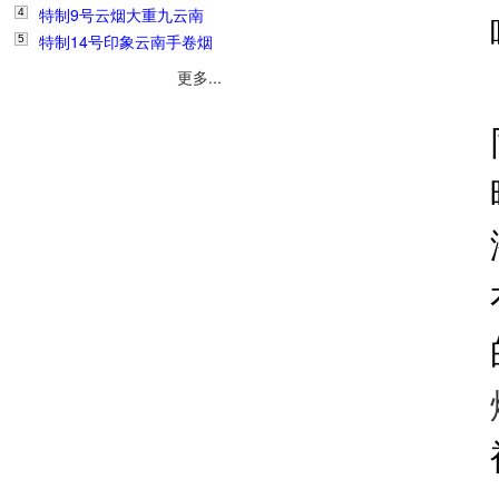
3
特制9号云烟大重九云南
烟丝1斤138元
4
特制14号印象云南手卷烟
手卷烟丝1斤178元
5
丝1斤280元
更多...