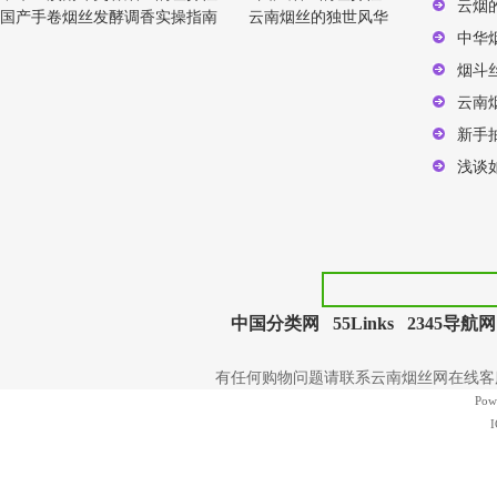
云烟
国产手卷烟丝发酵调香实操指南
云南烟丝的独世风华
中华
烟斗
云南
新手
浅谈
中国分类网
55Links
2345导航网
有任何购物问题请联系云南烟丝网在线客服 | 电
Pow
I