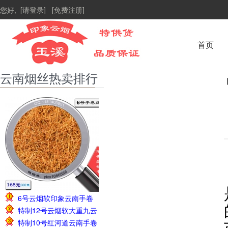
您好,
[请登录]
[免费注册]
首页
云南烟丝热卖排行
6号云烟软印象云南手卷
1
特制12号云烟软大重九云
烟丝1斤138元
2
特制10号红河道云南手卷
南手卷烟丝1斤228元