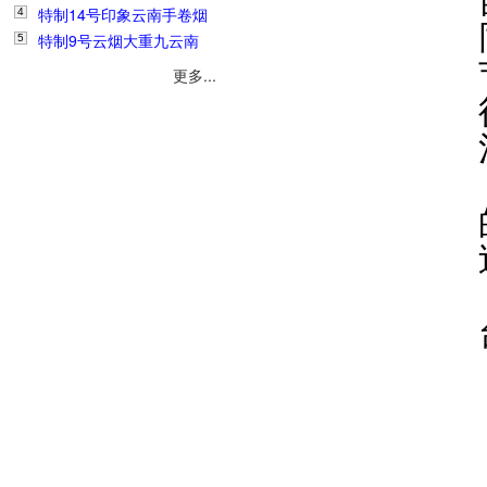
3
特制14号印象云南手卷烟
烟丝1斤208元
4
特制9号云烟大重九云南
丝1斤280元
5
手卷烟丝1斤178元
更多...