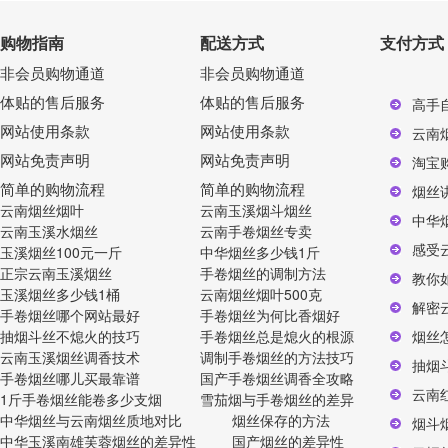
购物指南
配送方式
支付方式
非会员购物通道
非会员购物通道
体贴的售后服务
体贴的售后服务
高手
网站使用条款
网站使用条款
云南
网站免责声明
网站免责声明
淘宝
简单的购物流程
简单的购物流程
烟丝
云南烟丝烟叶
云南玉溪烟斗烟丝
中华
云南玉溪水烟丝
云南手卷烟丝专卖
感受
玉溪烟丝100元一斤
中华烟丝多少钱1斤
正宗云南玉溪烟丝
手卷烟丝的调制方法
教你
玉溪烟丝多少钱1桶
云南烟丝烟叶500克
解密
手卷烟丝哪个网站最好
手卷烟丝为何比香烟好
抽烟斗丝不熄火的技巧
手卷烟丝总是熄火的根源
烟丝
云南玉溪烟丝调香技术
调制手卷烟丝的方法技巧
抽烟
手卷烟丝哪儿买最靠谱
国产手卷烟丝调香全攻略
云南
1斤手卷烟丝能卷多少支烟
雪茄烟与手卷烟丝的差异
中华烟丝与云南烟丝质地对比
烟丝保存的方法
烟斗
中华玉溪南雄芙蓉烟丝的差异性
国产烟丝的差异性